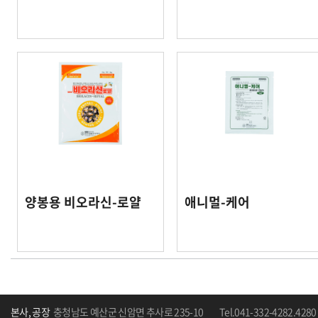
양봉용 비오라신-로얄
애니멀-케어
본사, 공장
충청남도 예산군 신암면 추사로 235-10
Tel.041-332-4282.4280