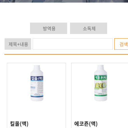
검색
킬올(액)
에코죤(액)